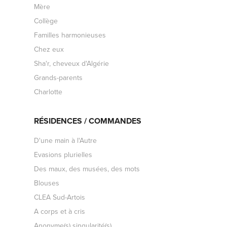
Mère
Collège
Familles harmonieuses
Chez eux
Sha'r, cheveux d'Algérie
Grands-parents
Charlotte
RÉSIDENCES / COMMANDES
D'une main à l'Autre
Evasions plurielles
Des maux, des musées, des mots
Blouses
CLEA Sud-Artois
A corps et à cris
Anonyme(s) singularité(s)